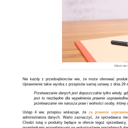
Klient ni
Nie każdy z przedsiębiorców wie, że może oferować produk
Uprawnienie takie wynika z przepisów samej ustawy z dnia 29 si
Przetwarzanie
danych
jest dopuszczalne tylko wtedy, gd
jest to niezbędne dla wypełnienia prawnie usprawiedl
przetwarzanie nie narusza praw i wolności osoby, której
Ustęp 4 ww. przepisu wskazuje, że
za prawnie usprawi
administratora
danych. Warto zaznaczyć, że sprzedawca nie
Chodzi tutaj o produkty będące w ofercie tegoż sprzedawcy,
przesłankami pozwalającymi na wykorzystanie posiadanych d