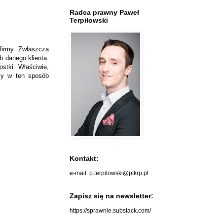
Radca prawny Paweł
Terpiłowski
firmy. Zwłaszcza
b danego klienta.
stki. Właściwie,
zy w ten sposób
Kontakt:
e-mail: p.terpilowski@ptkrp.pl
Zapisz się na newsletter:
https://sprawnie.substack.com/