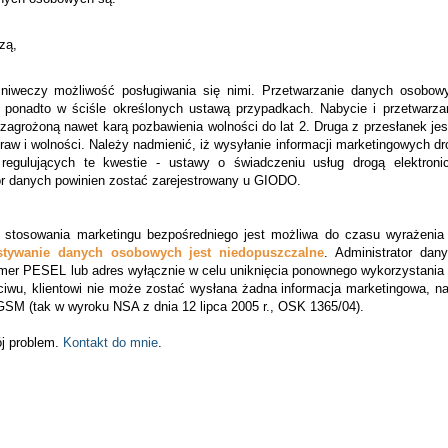
zą,
niweczy możliwość posługiwania się nimi. Przetwarzanie danych osobow
 a ponadto w ściśle określonych ustawą przypadkach. Nabycie i przetwarz
 zagrożoną nawet karą pozbawienia wolności do lat 2. Druga z przesłanek je
raw i wolności. Należy nadmienić, iż wysyłanie informacji marketingowych dr
egulujących te kwestie - ustawy o świadczeniu usług drogą elektroni
ór danych powinien zostać zarejestrowany u GIODO.
ć stosowania marketingu bezpośredniego jest możliwa do czasu wyrażenia
ystywanie danych osobowych jest niedopuszczalne
.
Administrator
dany
numer PESEL lub adres wyłącznie w celu uniknięcia ponownego wykorzystania
wu, klientowi nie może zostać wysłana żadna informacja marketingowa, naw
s GSM (tak w wyroku NSA z dnia 12 lipca 2005 r., OSK 1365/04).
ój problem.
Kontakt do
mnie
.