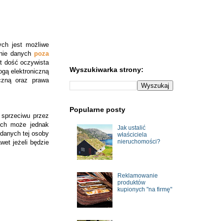
ych jest możliwe
anie danych
poza
st dość oczywista
Wyszukiwarka strony:
ogą elektroniczną
czną oraz prawa
Popularne posty
 sprzeciwu przez
ch
może jednak
Jak ustalić
danych
tej osoby
właściciela
nieruchomości?
et jeżeli będzie
Reklamowanie
produktów
kupionych "na firmę"