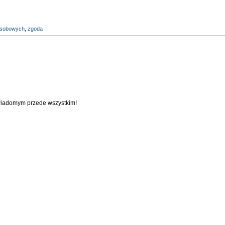
osobowych
,
zgoda
świadomym przede wszystkim!