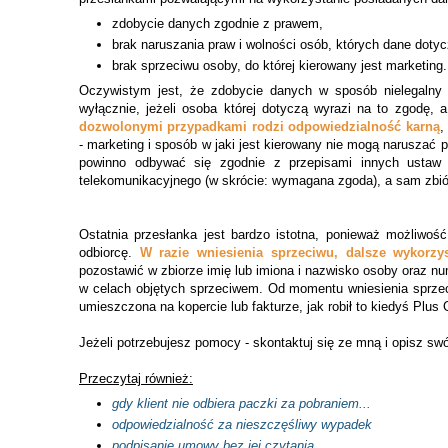
zdobycie danych zgodnie z prawem,
brak naruszania praw i wolności osób, których dane dotyc
brak sprzeciwu osoby, do której kierowany jest marketing.
Oczywistym jest, że zdobycie danych w sposób nielegalny 
wyłącznie, jeżeli osoba której dotyczą wyrazi na to zgodę,
dozwolonymi przypadkami rodzi odpowiedzialność karną
,
- marketing i sposób w jaki jest kierowany nie mogą naruszać p
powinno odbywać się zgodnie z przepisami innych ustaw r
telekomunikacyjnego (w skrócie: wymagana zgoda), a sam zbi
Ostatnia przesłanka jest bardzo istotna, ponieważ możliwoś
odbiorcę.
W razie wniesienia sprzeciwu, dalsze wykorz
pozostawić w zbiorze imię lub imiona i nazwisko osoby oraz 
w celach objętych sprzeciwem. Od momentu wniesienia sprzeci
umieszczona na kopercie lub fakturze, jak robił to kiedyś Plu
Jeżeli potrzebujesz pomocy -
s
kontaktuj się ze
mną
i opisz sw
Przeczytaj również:
gdy klient nie odbiera paczki za pobraniem...
odpowiedzialność za nieszczęśliwy wypadek
podpisanie umowy bez jej czytania