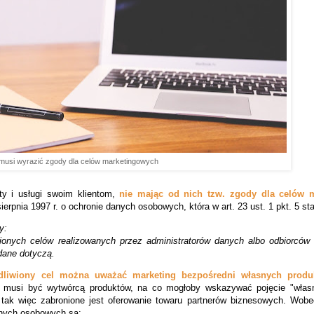
e musi wyrazić zgody dla celów marketingowych
ty i usługi swoim klientom,
nie mając od nich tzw. zgody dla celów 
erpnia 1997 r. o ochronie danych osobowych, która w art. 23 ust. 1 pkt. 5 st
y:
iwionych celów realizowanych przez administratorów
danych
albo odbiorców
dane
dotyczą.
edliwiony cel można uważać
marketing bezpośredni własnych produ
 musi być wytwórcą produktów, na co mogłoby wskazywać pojęcie "własn
 tak więc zabronione jest oferowanie towaru partnerów biznesowych. Wobe
anych osobowych są: