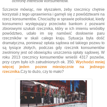
ochronę interesów konsumentów.
Szczerze mówiąc, nie słyszałem, żeby rzecznicy chętnie
korzystali z tego uprawnienia i garnęli się z powództwami na
rzecz konsumentów. Chociażby w sprawie polisolokat, kiedy
konsumenci występujący przeciwko bankom z pozwami
zbiorowymi szukali rzecznika, który w ich imieniu wniósłby
powództwo, udało im się namówić dosłownie paru
rzeczników w skali całego kraju. Sytuacja była dość
dramatyczna, ponieważ opłata sądowa od takiego pozwu to
są tysiące złotych, podczas gdy rzecznik konsumentów
zwolniony jest od obowiązku uiszczenia opłaty sądowej. W
roku 2013 rzecznicy konsumentów wnieśli 4317 pozwów,
przy czym było ich zatrudnionych ok. 350.
Wychodzi mniej
więcej jeden pozew miesięcznie na jednego
rzecznika
.Czy to dużo, czy to mało?