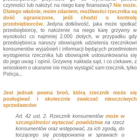
czynności lub nałożyć na niego karę finansową?
Nie może.
Dlatego właśnie, moim zdaniem, możliwości rzecznika są
dość ograniczone, jeśli chodzi o kontrolę
przedsiębiorców
. Jedyna dotkliwość, jaka może spotkać
przedsiębiorcę, to nałożenie na niego karę grzywny w
wysokości co najmniej 2.000 złotych, w przypadku gdy
przedsiębiorca naruszy obowiązek udzielenia rzecznikowi
konsumentów wyjaśnień i informacji będących przedmiotem
wystąpienia rzecznika lub obowiązek ustosunkowania się
do jego uwag i opinii. Grzywnę nakłada sąd, i co ciekawe, z
wnioskiem o ukaranie nie może wystąpić sam rzecznik, tylko
Policja...
Jest jednak pewna broń, którą rzecznik może się
posługiwać i skutecznie zwalczać nieuczciwych
sprzedawców
:
Art. 42 ust. 2. Rzecznik konsumentów
może w
szczególności wytaczać powództwa
na rzecz
konsumentów oraz wstępować, za ich zgodą, do
toczącego się postępowania w sprawach o