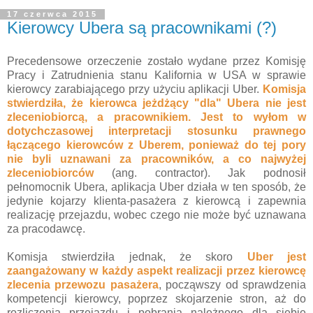
17 czerwca 2015
Kierowcy Ubera są pracownikami (?)
Precedensowe orzeczenie zostało wydane przez Komisję
Pracy i Zatrudnienia stanu Kalifornia w USA w sprawie
kierowcy zarabiającego przy użyciu aplikacji Uber.
Komisja
stwierdziła, że kierowca jeżdżący "dla" Ubera nie jest
zleceniobiorcą, a pracownikiem. Jest to wyłom w
dotychczasowej interpretacji stosunku prawnego
łączącego kierowców z Uberem, ponieważ do tej pory
nie byli uznawani za pracowników, a co najwyżej
zleceniobiorców
(ang. contractor). Jak podnosił
pełnomocnik Ubera, aplikacja Uber działa w ten sposób, że
jedynie kojarzy klienta-pasażera z kierowcą i zapewnia
realizację przejazdu, wobec czego nie może być uznawana
za pracodawcę.
Komisja stwierdziła jednak, że skoro
Uber jest
zaangażowany w każdy aspekt realizacji przez kierowcę
zlecenia przewozu pasażera
, począwszy od sprawdzenia
kompetencji kierowcy, poprzez skojarzenie stron, aż do
rozliczenia przejazdu i pobrania należnego dla siebie