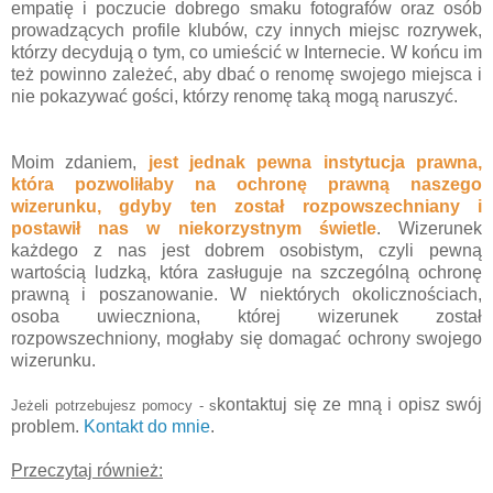
empatię i poczucie dobrego smaku fotografów oraz osób
prowadzących profile klubów, czy innych miejsc rozrywek,
którzy decydują o tym, co umieścić w Internecie. W końcu im
też powinno zależeć, aby dbać o renomę swojego miejsca i
nie pokazywać gości, którzy renomę taką mogą naruszyć.
Moim zdaniem,
jest jednak pewna instytucja prawna,
która pozwoliłaby na ochronę prawną naszego
wizerunku, gdyby ten został rozpowszechniany i
postawił nas w niekorzystnym świetle
. Wizerunek
każdego z nas jest dobrem osobistym, czyli pewną
wartością ludzką, która zasługuje na szczególną ochronę
prawną i poszanowanie. W niektórych okolicznościach,
osoba uwieczniona, której wizerunek został
rozpowszechniony, mogłaby się domagać ochrony swojego
wizerunku.
kontaktuj się ze
mną
i opisz swój
Jeżeli potrzebujesz pomocy -
s
problem.
Kontakt do
mnie
.
Przeczytaj również: