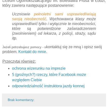
Liceum Ogólnokształcącego im. Bolesława Prusa w Łodzi,
który zawiera następujące postanowienie:
Uczniowie
pełnoletni sami usprawiedliwiają
swoją nieobecność
. Wychowawca klasy może
usprawiedliwić tylko i wyłącznie te nieobecności,
które są potwierdzone zaświadczeniem
(zwolnieniem) od lekarza, z policji, straży, sądu
itp.
kontaktuj się ze
mną
i opisz swój
Jeżeli potrzebujesz pomocy -
s
problem.
Kontakt do
mnie
.
Przeczytaj również:
ochrona wizerunku na imprezie
5 (groźnych?) rzeczy, które Facebook może
względem Ciebie
odpowiedzialność instruktora jazdy konnej
Brak komentarzy: