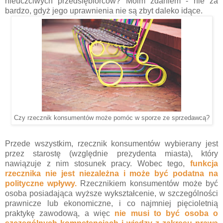
nieuczciwych przedsiębiorców? Moim zdaniem - nie za
bardzo, gdyż jego uprawnienia nie są zbyt daleko idące.
Czy rzecznik konsumentów może pomóc w sporze ze sprzedawcą?
Przede wszystkim, rzecznik konsumentów wybierany jest
przez starostę (względnie prezydenta miasta), który
nawiązuje z nim stosunek pracy. Wobec tego,
funkcja
rzecznika nie jest niezależna i może być podatna na
polityczne wpływy.
Rzecznikiem konsumentów może być
osoba posiadająca wyższe wykształcenie, w szczególności
prawnicze lub ekonomiczne, i co najmniej pięcioletnią
praktykę zawodową, a więc
nie musi to być osoba o