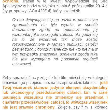
ochrona
. Trafnie w tej kwestii wypowiedział się Sąd
Apelacyjny w Łodzi w wyroku z dnia 6 października 2014 r.
(sygn. sprawy I ACa 429/14), który stwierdził:
Osoba decydująca się na udział w publicznym
zgromadzeniu nie tyle wyraża w sposób
dorozumiany zgodę na upublicznienie jej
wizerunku jako szczegółu całości, ale godzi się
na to, że wizerunek taki może zostać
rozpowszechniony w ramach publikacji całości
bez jej zgody, dorozumianej czy nie - to nie ma w
tym przypadku znaczenia, ponieważ zgoda taka
nie jest wymagana na podstawie regulacji
ustawowej.
Żeby sprawdzić, czy zdjęcie lub film mieści się w kategorii
omawianego przepisu, można przeprowadzić taki test -
jeśli
Twój wizerunek stanowi jedynie element akcydentalny
lub akcesoryjny przedstawionej całości, tzn. w razie
usunięcia wizerunku nie zmieniłby się przedmiot i
charakter przedstawionej całości, to wówczas wizerunek
nie jest prawnie chroniony
. Zdjęcie, czy film, z którego