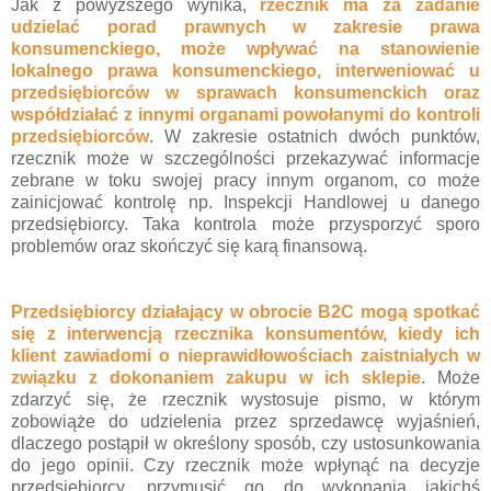
Jak z powyższego wynika,
rzecznik ma za zadanie
udzielać porad prawnych w zakresie prawa
konsumenckiego, może wpływać na stanowienie
lokalnego prawa konsumenckiego, interweniować u
przedsiębiorców w sprawach konsumenckich oraz
współdziałać z innymi organami powołanymi do kontroli
przedsiębiorców
. W zakresie ostatnich dwóch punktów,
rzecznik może w szczególności przekazywać informacje
zebrane w toku swojej pracy innym organom, co może
zainicjować kontrolę np. Inspekcji Handlowej u danego
przedsiębiorcy. Taka kontrola może przysporzyć sporo
problemów oraz skończyć się karą finansową.
Przedsiębiorcy działający w obrocie B2C mogą spotkać
się z interwencją rzecznika konsumentów, kiedy ich
klient zawiadomi o nieprawidłowościach zaistniałych w
związku z dokonaniem zakupu w ich sklepie
. Może
zdarzyć się, że rzecznik wystosuje pismo, w którym
zobowiąże do udzielenia przez sprzedawcę wyjaśnień,
dlaczego postąpił w określony sposób, czy ustosunkowania
do jego opinii. Czy rzecznik może wpłynąć na decyzje
przedsiębiorcy, przymusić go do wykonania jakichś