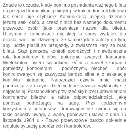
Znacie to uczucie, kiedy pomimo posiadania ważnego biletu
na przejazd komunikacją miejską, w trakcie kontroli biletów i
tak serce bije szybciej? Komunikacją miejską dziennie
jeżdżą setki osób, a część z nich bez ważnego dokumentu
przewozu osób (taka prawnicza nazwa dla biletu).
Utrzymanie komunikacji miejskiej to spory wydatek dla
miasta, więc nic dziwnego, że samorządom zależy na tym,
aby ludzie płacili za przejazdy, a zwłaszcza kary za brak
biletu. Stąd potrzeba kontroli podróżnych i niewdzięczna
rola kontrolerów biletów, potocznie zwanych kanarami.
Wielokrotnie byłem świadkiem kłótni a nawet szarpanin
pomiędzy kontrolerami i podróżnymi, niechęć i opór
kontrolowanych są zazwyczaj bardzo silne a o eskalację
konfliktu nietrudno. Najbardziej dziwiły mnie matki
podróżujące z małymi dziećmi, które zawsze wykłócały się
najgłośniej. Postanowiłem przyjrzeć się bliżej uprawnieniom
kontrolerów biletów, a także odpowiedzialności, jaką
ponoszą podróżujący na gapę. Przy codziennym
korzystaniu z autobusów i tramwajów nie zwraca się na
takie aspekty uwagi, a warto, ponieważ ustawa z dnia 15
listopada 1984 r. - Prawo przewozowe bardzo dokładnie
reguluje sytuację podróżnych i kontrolerów.