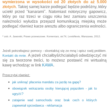
wymierzona w wysokości od 20 złotych do aż 5.000
złotych
. Takiej samej karze podlegać będzie podróżny, który
uciekł przed "kanarami". Natomiast notoryczny gapowicz,
który po raz trzeci w ciągu roku bez zamiaru uiszczenia
należności wyłudza przejazd komunikacją miejską może
podlegać również karze aresztu albo ograniczenia wolności.
* zob. A. Jaworski, Prawo przewozowe. Komentarz, str.74, LexisNexis, Warszawa, 2012.
Jeżeli potrzebujesz pomocy -
s
kontaktuj się ze
mną
i opisz swój problem.
A jeżeli chciałbyś/chciałabyś odwdzięczyć mi
Kontakt do
mnie
.
się za tworzone treści, to możesz postawić mi wirtualną
kawę wchodząc w link
KAWA
.
Przeczytaj również:
jak uniknąć płacenia mandatu za jazdę na gapę?
obowiązek wskazania osoby kierującej pojazdem - jak to
ugryźć?
zatajenie wad samochodu oraz brak cech o których
zapewniał sprzedawca - reklamacja