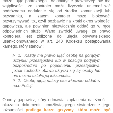
może "ująć podróżnego". W doktrynie prawniczej* nie ma
wątpliwości, że kontroler może fizycznie uniemożliwić
podróżnemu oddalenie się od środka komunikacji lub
przystanku, a zatem kontroler może blokować,
przytrzymywać itp., czyli pozbawić na krótki okres wolności
gapowicza, ale powinien niezwłocznie oddać go w ręce
odpowiednich służb. Warto zwrócić uwagę, że prawo
kontrolera jest zbliżone do ujęcia obywatelskiego
usankcjonowanego w art. 243 Kodeksu postępowania
karnego, który stanowi:
§ 1.
Każdy ma prawo ująć osobę na gorącym
uczynku przestępstwa lub w pościgu podjętym
bezpośrednio po popełnieniu przestępstwa,
jeżeli zachodzi obawa ukrycia się tej osoby lub
nie można ustalić jej tożsamości.
§ 2.
Osobę ujętą należy niezwłocznie oddać w
ręce Policji.
Oporny gapowicz, który odmawia zapłacenia należności i
okazania dokumentu umożliwiającego stwierdzenie jego
tożsamości
podlega karze grzywny, która może być