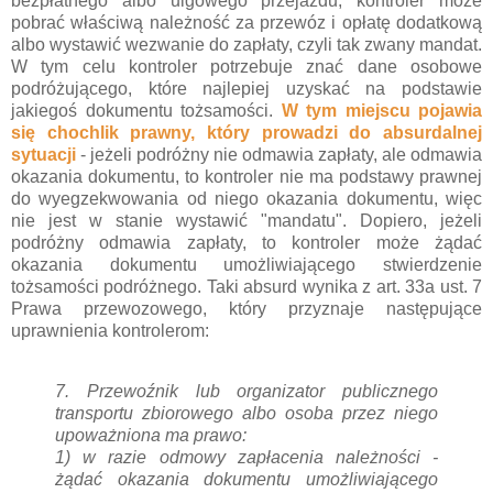
bezpłatnego albo ulgowego przejazdu, kontroler może
pobrać właściwą należność za przewóz i opłatę dodatkową
albo wystawić wezwanie do zapłaty, czyli tak zwany mandat.
W tym celu kontroler potrzebuje znać dane osobowe
podróżującego, które najlepiej uzyskać na podstawie
jakiegoś dokumentu tożsamości.
W tym miejscu pojawia
się chochlik prawny, który prowadzi do absurdalnej
sytuacji
- jeżeli podróżny nie odmawia zapłaty, ale odmawia
okazania dokumentu, to kontroler nie ma podstawy prawnej
do wyegzekwowania od niego okazania dokumentu, więc
nie jest w stanie wystawić "mandatu". Dopiero, jeżeli
podróżny odmawia zapłaty, to kontroler może żądać
okazania dokumentu umożliwiającego stwierdzenie
tożsamości podróżnego. Taki absurd wynika z art. 33a ust. 7
Prawa przewozowego, który przyznaje następujące
uprawnienia kontrolerom:
7.
Przewoźnik lub organizator publicznego
transportu zbiorowego albo osoba przez niego
upoważniona ma prawo:
1)
w razie odmowy zapłacenia należności -
żądać okazania dokumentu umożliwiającego