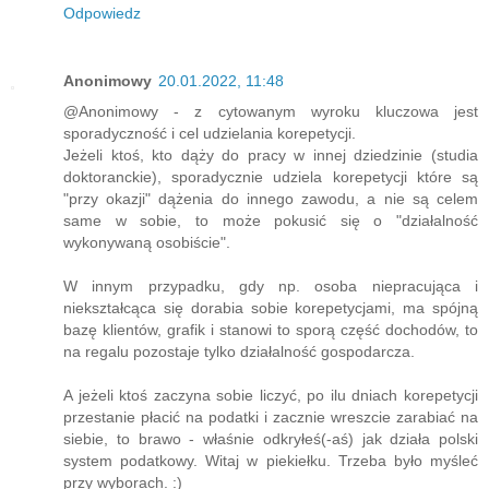
Odpowiedz
Anonimowy
20.01.2022, 11:48
@Anonimowy - z cytowanym wyroku kluczowa jest
sporadyczność i cel udzielania korepetycji.
Jeżeli ktoś, kto dąży do pracy w innej dziedzinie (studia
doktoranckie), sporadycznie udziela korepetycji które są
"przy okazji" dążenia do innego zawodu, a nie są celem
same w sobie, to może pokusić się o "działalność
wykonywaną osobiście".
W innym przypadku, gdy np. osoba niepracująca i
niekształcąca się dorabia sobie korepetycjami, ma spójną
bazę klientów, grafik i stanowi to sporą część dochodów, to
na regalu pozostaje tylko działalność gospodarcza.
A jeżeli ktoś zaczyna sobie liczyć, po ilu dniach korepetycji
przestanie płacić na podatki i zacznie wreszcie zarabiać na
siebie, to brawo - właśnie odkryłeś(-aś) jak działa polski
system podatkowy. Witaj w piekiełku. Trzeba było myśleć
przy wyborach. :)