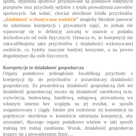
sportu, stypendia sportowe przyznawane na podstawie odrębnych
przepisów oraz przychody sędziów z tytułu prowadzenia zawodów
sportowych. Jak widać, chociaż określenie źródła przychodów
„
działalność wykonywana osobiście
” mogłoby literalnie pasować
do udzielania korepetycji i prywatnych zajęć, to jednak nie
wpasowuje się w definicję zawartą w ustawie o podatku
dochodowym od osób fizycznych. Oznacza to, że korepetycji nie
zakwalifikujemy jako przychodów z działalności wykonywanej
osobiście, co byłoby znacznie bardziej korzystne, a na pewno
dogodniejsze dla osób fizycznych.
Korepetycje to działalność gospodarcza
Organy podatkowe jednogłośnie kwalifikują przychody z
korepetycji itp. do przychodów z pozarolniczej działalności
gospodarczej. Za pozarolniczą działalność gospodarczą (lub też
działalność gospodarczą) uważa się działalność zarobkową m.in.
wytwórczą, budowlaną, handlową, usługową, prowadzoną we
własnym imieniu bez względu na jej rezultat, w sposób
zorganizowany i ciągły. Istotne jest rozłożenie tej konstrukcji na
pojedyncze określenia w kontekście udzielania korepetycji, aby
zrozumieć, dlaczego organy podatkowe właśnie w taki sposób
traktują ten rodzaj zarabiania. Wszak, działalność gospodarcza
kojarzy się z prowadzeniem firmy…