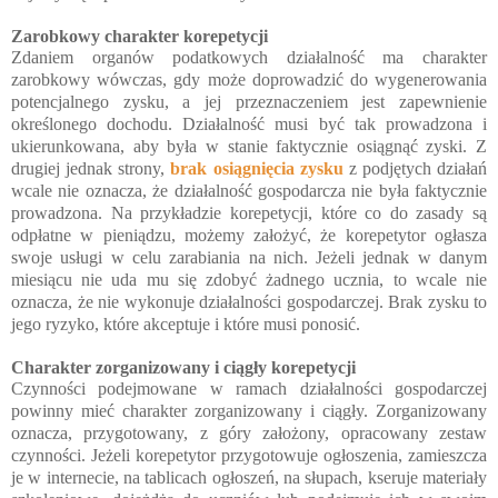
Zarobkowy charakter korepetycji
Zdaniem organów podatkowych działalność ma charakter
zarobkowy wówczas, gdy może doprowadzić do wygenerowania
potencjalnego zysku, a jej przeznaczeniem jest zapewnienie
określonego dochodu. Działalność musi być tak prowadzona i
ukierunkowana, aby była w stanie faktycznie osiągnąć zyski. Z
drugiej jednak strony,
brak osiągnięcia zysku
z podjętych działań
wcale nie oznacza, że działalność gospodarcza nie była faktycznie
prowadzona. Na przykładzie korepetycji, które co do zasady są
odpłatne w pieniądzu, możemy założyć, że korepetytor ogłasza
swoje usługi w celu zarabiania na nich. Jeżeli jednak w danym
miesiącu nie uda mu się zdobyć żadnego ucznia, to wcale nie
oznacza, że nie wykonuje działalności gospodarczej. Brak zysku to
jego ryzyko, które akceptuje i które musi ponosić.
Charakter
zorganizowany i
ciągły korepetycji
Czynności podejmowane w ramach działalności gospodarczej
powinny mieć charakter zorganizowany i ciągły. Zorganizowany
oznacza, przygotowany, z góry założony, opracowany zestaw
czynności. Jeżeli korepetytor przygotowuje ogłoszenia, zamieszcza
je w internecie, na tablicach ogłoszeń, na słupach, kseruje materiały