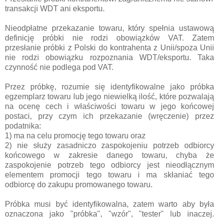
transakcji WDT ani eksportu.
Nieodpłatne przekazanie towaru, który spełnia ustawową
definicję próbki nie rodzi obowiązków VAT. Zatem
przesłanie próbki z Polski do kontrahenta z Unii/spoza Unii
nie rodzi obowiązku rozpoznania WDT/eksportu. Taka
czynność nie podlega pod VAT.
Przez próbkę, rozumie się identyfikowalne jako próbka
egzemplarz towaru lub jego niewielką ilość, które pozwalają
na ocenę cech i właściwości towaru w jego końcowej
postaci, przy czym ich przekazanie (wręczenie) przez
podatnika:
1) ma na celu promocję tego towaru oraz
2) nie służy zasadniczo zaspokojeniu potrzeb odbiorcy
końcowego w zakresie danego towaru, chyba że
zaspokojenie potrzeb tego odbiorcy jest nieodłącznym
elementem promocji tego towaru i ma skłaniać tego
odbiorcę do zakupu promowanego towaru.
Próbka musi być identyfikowalna, zatem warto aby była
oznaczona jako "próbka", "wzór", "tester" lub inaczej.