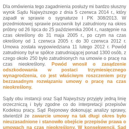
Dla omówienia tego zagadnienia posłuży mi bardzo słuszny
wyrok Sądu Najwyższego z dnia 5 czerwca 2014 r., który
zapadł w sprawie o sygnaturze I PK 308/2013. W
przedmiotowej sprawie pracownik był
zatrudniony na okres
próbny od 26 lipca do 25 października 2004 r., następnie na
czas określony do 31 maja 2005 r., po czym na czas
określony od 1 czerwca 2005 r. do 30 czerwca 2012 r.
Umowa została wypowiedziana 11 lutego 2012 r. Powód
zatrudniony był w spółce zatrudniającej ponad 1300 osób, z
czego około 250 było zatrudnionych na umowie o pracę na
czas nieokreślony.
Powód wnosił o zasądzenie
odszkodowania w postaci trzymiesięcznego
wynagrodzenia, co jest właściwym roszczeniem przy
bezzasadnym rozwiązaniu umowy o pracę na czas
nieokreślony.
Sądy obu instancji oraz Sąd Najwyższy przyjęły jedną linię
orzeczniczą i były zgodne co do interpretacji przepisów
Kodeksu pracy. Sąd Rejonowy dokonując analizy sprawy,
stwierdził że
zawarcie umowy na tak długi okres było
nieuzasadnione i stanowiło obejście przepisów prawa o
umowach na czas nieokreślony. W konsekwencji, Sąd