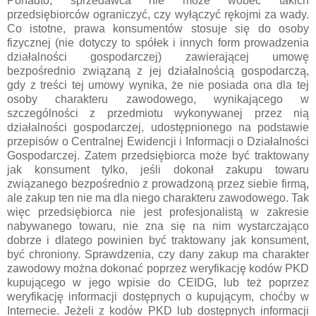
Ponadto, sprzedawca nie może wobec takich
przedsiębiorców ograniczyć, czy wyłączyć rękojmi za wady.
Co istotne, prawa konsumentów stosuje się do osoby
fizycznej (nie dotyczy to spółek i innych form prowadzenia
działalności gospodarczej) zawierającej umowę
bezpośrednio związaną z jej działalnością gospodarczą,
gdy z treści tej umowy wynika, że nie posiada ona dla tej
osoby charakteru zawodowego, wynikającego w
szczególności z przedmiotu wykonywanej przez nią
działalności gospodarczej, udostępnionego na podstawie
przepisów o Centralnej Ewidencji i Informacji o Działalności
Gospodarczej. Zatem przedsiębiorca może być traktowany
jak konsument tylko, jeśli dokonał zakupu towaru
związanego bezpośrednio z prowadzoną przez siebie firmą,
ale zakup ten nie ma dla niego charakteru zawodowego. Tak
więc przedsiębiorca nie jest profesjonalistą w zakresie
nabywanego towaru, nie zna się na nim wystarczająco
dobrze i dlatego powinien być traktowany jak konsument,
być chroniony. Sprawdzenia, czy dany zakup ma charakter
zawodowy można dokonać poprzez weryfikację kodów PKD
kupującego w jego wpisie do CEIDG, lub też poprzez
weryfikację informacji dostępnych o kupującym, choćby w
Internecie. Jeżeli z kodów PKD lub dostępnych informacji