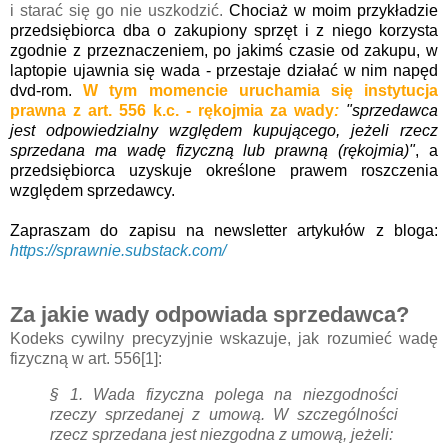
i starać się go nie uszkodzić.
Chociaż w moim przykładzie
przedsiębiorca dba o zakupiony sprzęt i z niego korzysta
zgodnie z przeznaczeniem, po jakimś czasie od zakupu, w
laptopie ujawnia się wada - przestaje działać w nim napęd
dvd-rom.
W tym momencie uruchamia się instytucja
prawna z art. 556 k.c. - rękojmia za wady
:
"
s
przedawca
jest odpowiedzialny względem kupującego, jeżeli rzecz
sprzedana ma wadę fizyczną lub prawną (rękojmia)"
,
a
przedsiębiorca uzyskuje określone prawem roszczenia
względem sprzedawcy.
Zapraszam do zapisu na newsletter artykułów z bloga:
https://sprawnie.substack.com/
Za jakie wady odpowiada sprzedawca?
Kodeks cywilny precyzyjnie wskazuje, jak rozumieć wadę
fizyczną w art. 556[1]:
§ 1.
Wada fizyczna polega na niezgodności
rzeczy sprzedanej z umową. W szczególności
rzecz sprzedana jest niezgodna z umową, jeżeli: