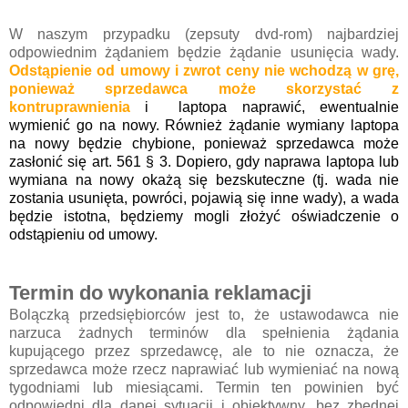
W naszym przypadku (zepsuty dvd-rom) najbardziej
odpowiednim żądaniem będzie żądanie usunięcia wady.
Odstąpienie od umowy i zwrot ceny nie wchodzą w grę,
ponieważ sprzedawca może skorzystać z
kontruprawnienia
i laptopa naprawić, ewentualnie
wymienić go na nowy.
Również żądanie wymiany laptopa
na nowy będzie chybione, ponieważ sprzedawca może
zasłonić się art. 561
§ 3.
Dopiero, gdy naprawa laptopa lub
wymiana na nowy okażą się bezskuteczne (tj. wada nie
zostania usunięta, powróci, pojawią się inne wady), a wada
będzie istotna, będziemy mogli złożyć oświadczenie o
odstąpieniu od umowy.
Termin do wykonania reklamacji
Bolączką przedsiębiorców jest to, że ustawodawca nie
narzuca żadnych terminów dla spełnienia żądania
kupującego przez sprzedawcę, ale to nie oznacza, że
sprzedawca może rzecz naprawiać lub wymieniać na nową
tygodniami lub miesiącami.
Termin ten powinien być
odpowiedni dla danej sytuacji i obiektywny, bez zbędnej