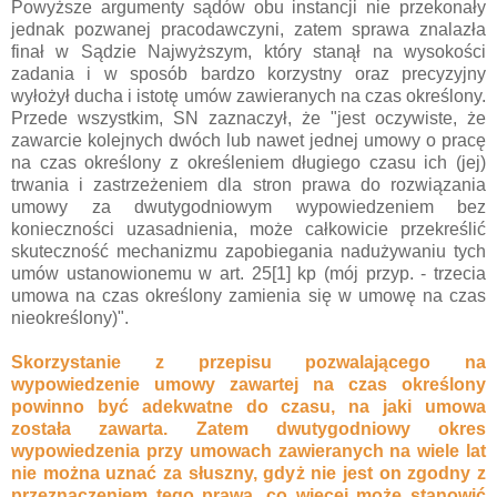
Powyższe argumenty sądów obu instancji nie przekonały
jednak pozwanej pracodawczyni, zatem sprawa znalazła
finał w Sądzie Najwyższym, który stanął na wysokości
zadania i w sposób bardzo korzystny oraz precyzyjny
wyłożył ducha i istotę umów zawieranych na czas określony.
Przede wszystkim, SN zaznaczył, że "jest oczywiste, że
zawarcie kolejnych dwóch lub nawet jednej umowy o pracę
na czas określony z określeniem długiego czasu ich (jej)
trwania i zastrzeżeniem dla stron prawa do rozwiązania
umowy za dwutygodniowym wypowiedzeniem bez
konieczności uzasadnienia, może całkowicie przekreślić
skuteczność mechanizmu zapobiegania nadużywaniu tych
umów ustanowionemu w art. 25[1] kp (mój przyp. - trzecia
umowa na czas określony zamienia się w umowę na czas
nieokreślony)".
Skorzystanie z przepisu pozwalającego na
wypowiedzenie umowy zawartej na czas określony
powinno być adekwatne do czasu, na jaki umowa
została zawarta. Zatem dwutygodniowy okres
wypowiedzenia przy umowach zawieranych na wiele lat
nie można uznać za słuszny, gdyż nie jest on zgodny z
przeznaczeniem tego prawa, co więcej może stanowić