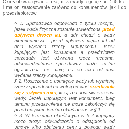
Okres obowiązywania rękojmi za wady reguluje art. 568 k.c.
i ma on zastosowanie zarówno do konsumentów, jak i do
przedsiębiorców:
§ 1.
Sprzedawca odpowiada z tytułu rękojmi,
jeżeli wada fizyczna zostanie stwierdzona
przed
upływem dwóch lat
, a gdy chodzi o wady
nieruchomości - przed upływem pięciu lat od
dnia wydania rzeczy kupującemu. Jeżeli
kupującym jest konsument a przedmiotem
sprzedaży jest używana rzecz ruchoma,
odpowiedzialność sprzedawcy może zostać
ograniczona, nie mniej niż do roku od dnia
wydania rzeczy kupującemu.
§ 2.
Roszczenie o usunięcie wady lub wymianę
rzeczy sprzedanej na wolną od wad
przedawnia
się z upływem roku
, licząc od dnia stwierdzenia
wady. Jeżeli kupującym jest konsument, bieg
terminu przedawnienia nie może zakończyć się
przed upływem terminu określonego w § 1.
§ 3.
W terminach określonych w § 2 kupujący
może złożyć oświadczenie o odstąpieniu od
umowy albo obniżeniu ceny z powodu wady