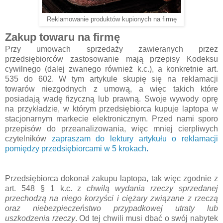
Reklamowanie produktów kupionych na firmę
Zakup towaru na firmę
Przy umowach sprzedaży zawieranych przez
przedsiębiorców zastosowanie mają przepisy Kodeksu
cywilnego (dalej zwanego również k.c.), a konkretnie art.
535 do 602. W tym artykule skupię się na reklamacji
towarów niezgodnych z umową, a więc takich które
posiadają wadę fizyczną lub prawną. Swoje wywody oprę
na przykładzie, w którym przedsiębiorca kupuje laptopa w
stacjonarnym markecie elektronicznym. Przed nami sporo
przepisów do przeanalizowania, więc mniej cierpliwych
czytelników
zapraszam do lektury artykułu o reklamacji
pomiędzy przedsiębiorcami w 5 krokach
.
Przedsiębiorca dokonał zakupu laptopa, tak więc zgodnie z
art. 548
§
1 k.c.
z
chwilą wydania rzeczy sprzedanej
przechodzą na niego korzyści i ciężary związane z rzeczą
oraz niebezpieczeństwo przypadkowej utraty lub
uszkodzenia rzeczy
. Od tej chwili musi dbać o swój nabytek