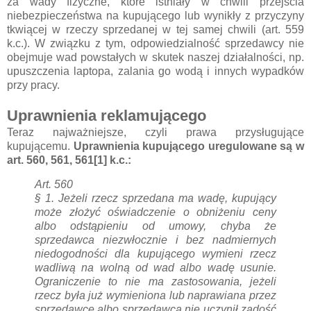
za wady fizyczne, które istniały w chwili przejścia
niebezpieczeństwa na kupującego lub wynikły z przyczyny
tkwiącej w rzeczy sprzedanej w tej samej chwili (art. 559
k.c.).
W związku z tym, odpowiedzialność sprzedawcy nie
obejmuje wad powstałych w skutek naszej działalności, np.
upuszczenia laptopa, zalania go wodą i innych wypadków
przy pracy.
Uprawnienia reklamującego
Teraz najważniejsze, czyli prawa przysługujące
kupującemu.
Uprawnienia kupującego uregulowane są w
art. 560, 561, 561[1] k.c.:
Art. 560
§ 1.
Jeżeli rzecz sprzedana ma wadę, kupujący
może złożyć oświadczenie o obniżeniu ceny
albo odstąpieniu od umowy, chyba że
sprzedawca niezwłocznie i bez nadmiernych
niedogodności dla kupującego wymieni rzecz
wadliwą na wolną od wad albo wadę usunie.
Ograniczenie to nie ma zastosowania, jeżeli
rzecz była już wymieniona lub naprawiana przez
sprzedawcę albo sprzedawca nie uczynił zadość