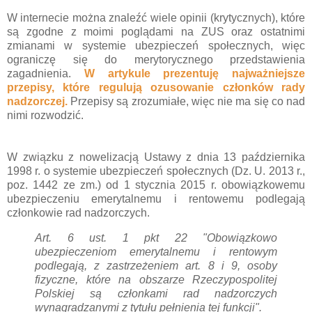
W internecie można znaleźć wiele opinii (krytycznych), które
są zgodne z moimi poglądami na ZUS oraz ostatnimi
zmianami w systemie ubezpieczeń społecznych, więc
ograniczę się do merytorycznego przedstawienia
zagadnienia.
W artykule prezentuję najważniejsze
przepisy, które regulują ozusowanie członków rady
nadzorczej.
Przepisy są zrozumiałe, więc nie ma się co nad
nimi rozwodzić.
W związku z nowelizacją Ustawy z dnia 13 października
1998 r. o systemie ubezpieczeń społecznych (Dz. U. 2013 r.,
poz. 1442 ze zm.) od 1 stycznia 2015 r. obowiązkowemu
ubezpieczeniu emerytalnemu i rentowemu podlegają
członkowie rad nadzorczych.
Art. 6 ust. 1 pkt 22 "
Obowiązkowo
ubezpieczeniom
emerytalnemu i rentowym
podlegają, z zastrzeżeniem art. 8 i 9, osoby
fizyczne, które na obszarze Rzeczypospolitej
Polskiej są
członkami rad nadzorczych
wynagradzanymi z tytułu pełnienia tej funkcji".