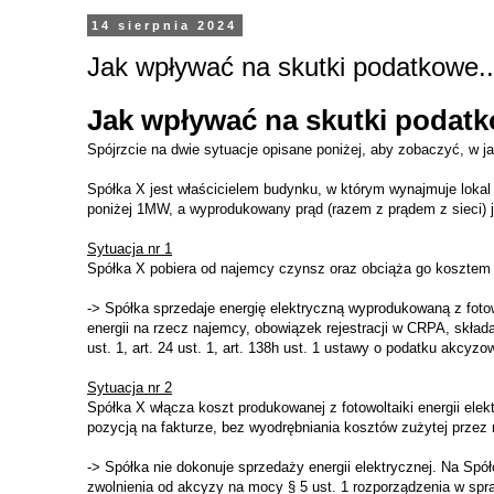
14 sierpnia 2024
Jak wpływać na skutki podatkowe..
Jak wpływać na skutki podatk
Spójrzcie na dwie sytuacje opisane poniżej, aby zobaczyć, w ja
Spółka X jest właścicielem budynku, w którym wynajmuje lokal
poniżej 1MW, a wyprodukowany prąd (razem z prądem z sieci) 
Sytuacja nr 1
Spółka X pobiera od najemcy czynsz oraz obciąża go kosztem z
-> Spółka sprzedaje energię elektryczną wyprodukowaną z foto
energii na rzecz najemcy, obowiązek rejestracji w CRPA, składania
ust. 1, art. 24 ust. 1, art. 138h ust. 1 ustawy o podatku akcyz
Sytuacja nr 2
Spółka X włącza koszt produkowanej z fotowoltaiki energii elek
pozycją na fakturze, bez wyodrębniania kosztów zużytej przez 
-> Spółka nie dokonuje sprzedaży energii elektrycznej. Na S
zwolnienia od akcyzy na mocy § 5 ust. 1 rozporządzenia w sp