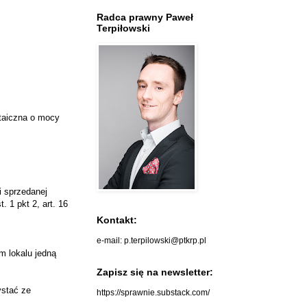
Radca prawny Paweł
Terpiłowski
ltaiczna o mocy
i sprzedanej
. 1 pkt 2, art. 16
Kontakt:
e-mail: p.terpilowski@ptkrp.pl
m lokalu jedną
Zapisz się na newsletter:
ystać ze
https://sprawnie.substack.com/