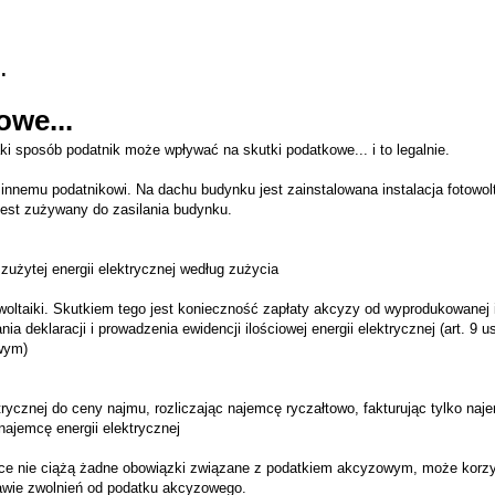
.
owe...
ki sposób podatnik może wpływać na skutki podatkowe... i to legalnie.
 innemu podatnikowi. Na dachu budynku jest zainstalowana instalacja fotowo
jest zużywany do zasilania budynku.
użytej energii elektrycznej według zużycia
woltaiki. Skutkiem tego jest konieczność zapłaty akcyzy od wyprodukowanej 
 deklaracji i prowadzenia ewidencji ilościowej energii elektrycznej (art. 9 ust
owym)
trycznej do ceny najmu, rozliczając najemcę ryczałtowo, fakturując tylko naje
najemcę energii elektrycznej
półce nie ciążą żadne obowiązki związane z podatkiem akcyzowym, może korz
rawie zwolnień od podatku akcyzowego.