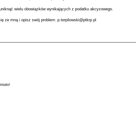
uniknąć wielu obowiązków wynikających z podatku akcyzowego.
ię ze mną i opisz swój problem: p.terpilowski@ptkrp.pl
śmiało!