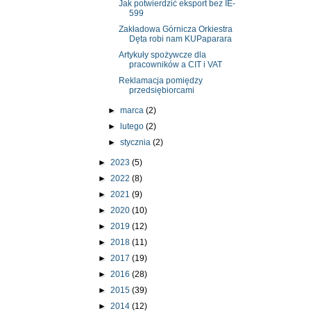
Jak potwierdzić eksport bez IE-
599
Zakładowa Górnicza Orkiestra
Dęta robi nam KUPaparara
Artykuły spożywcze dla
pracowników a CIT i VAT
Reklamacja pomiędzy
przedsiębiorcami
►
marca
(2)
►
lutego
(2)
►
stycznia
(2)
►
2023
(5)
►
2022
(8)
►
2021
(9)
►
2020
(10)
►
2019
(12)
►
2018
(11)
►
2017
(19)
►
2016
(28)
►
2015
(39)
►
2014
(12)