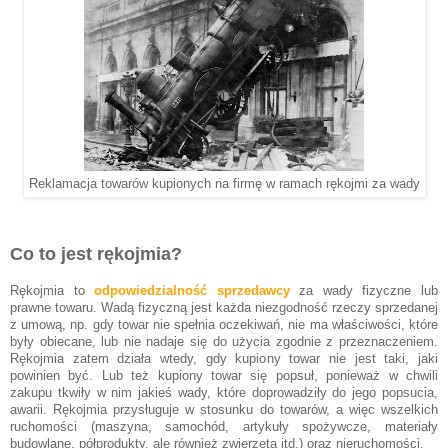
Reklamacja towarów kupionych na firmę w ramach rękojmi za wady
Co to jest rękojmia?
Rękojmia to
odpowiedzialność sprzedawcy
za wady fizyczne lub
prawne towaru. Wadą fizyczną jest każda niezgodność rzeczy sprzedanej
z umową, np. gdy towar nie spełnia oczekiwań, nie ma właściwości, które
były obiecane, lub nie nadaje się do użycia zgodnie z przeznaczeniem.
Rękojmia zatem działa wtedy, gdy kupiony towar nie jest taki, jaki
powinien być. Lub też kupiony towar się popsuł, ponieważ w chwili
zakupu tkwiły w nim jakieś wady, które doprowadziły do jego popsucia,
awarii. Rękojmia przysługuje w stosunku do towarów, a więc wszelkich
ruchomości (maszyna, samochód, artykuły spożywcze, materiały
budowlane, półprodukty, ale również zwierzęta itd.) oraz nieruchomości.