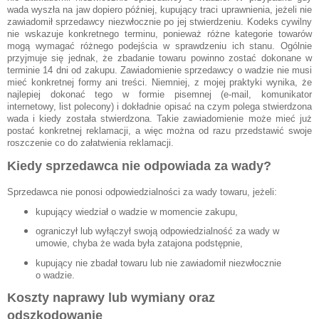
wada wyszła na jaw dopiero później, kupujący traci uprawnienia, jeżeli nie
zawiadomił sprzedawcy niezwłocznie po jej stwierdzeniu. Kodeks cywilny
nie wskazuje konkretnego terminu, ponieważ różne kategorie towarów
mogą wymagać różnego podejścia w sprawdzeniu ich stanu. Ogólnie
przyjmuje się jednak, że zbadanie towaru powinno zostać dokonane w
terminie 14 dni od zakupu. Zawiadomienie sprzedawcy o wadzie nie musi
mieć konkretnej formy ani treści. Niemniej, z mojej praktyki wynika, że
najlepiej dokonać tego w formie pisemnej (e-mail, komunikator
internetowy, list polecony) i dokładnie opisać na czym polega stwierdzona
wada i kiedy została stwierdzona. Takie zawiadomienie może mieć już
postać konkretnej reklamacji, a więc można od razu przedstawić swoje
roszczenie co do załatwienia reklamacji.
Kiedy sprzedawca nie odpowiada za wady?
Sprzedawca nie ponosi odpowiedzialności za wady towaru, jeżeli:
kupujący wiedział o wadzie w momencie zakupu,
ograniczył lub wyłączył swoją odpowiedzialność za wady w
umowie, chyba że wada była zatajona podstępnie,
kupujący nie zbadał towaru lub nie zawiadomił niezwłocznie
o wadzie.
Koszty naprawy lub wymiany oraz
odszkodowanie