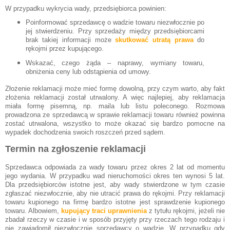
W przypadku wykrycia wady, przedsiębiorca powinien:
Poinformować sprzedawcę o wadzie towaru niezwłocznie po
jej stwierdzeniu. Przy sprzedaży między przedsiębiorcami
brak takiej informacji może
skutkować utratą prawa
do
rękojmi przez kupującego.
Wskazać, czego żąda – naprawy, wymiany towaru,
obniżenia ceny lub odstąpienia od umowy.
Złożenie reklamacji może mieć formę dowolną, przy czym warto, aby fakt
złożenia reklamacji został utrwalony. A więc najlepiej, aby reklamacja
miała formę pisemną, np. maila lub listu poleconego. Rozmowa
prowadzona ze sprzedawcą w sprawie reklamacji towaru również powinna
zostać utrwalona, wszystko to może okazać się bardzo pomocne na
wypadek dochodzenia swoich roszczeń przed sądem.
Termin na zgłoszenie reklamacji
Sprzedawca odpowiada za wady towaru przez okres 2 lat od momentu
jego wydania. W przypadku wad nieruchomości okres ten wynosi 5 lat.
Dla przedsiębiorców istotne jest, aby wady stwierdzone w tym czasie
zgłaszać niezwłocznie, aby nie utracić prawa do rękojmi. Przy reklamacji
towaru kupionego na firmę bardzo istotne jest sprawdzenie kupionego
towaru. Albowiem,
kupujący traci uprawnienia
z tytułu rękojmi, jeżeli nie
zbadał rzeczy w czasie i w sposób przyjęty przy rzeczach tego rodzaju i
nie zawiadomił niezwłocznie sprzedawcy o wadzie. W przypadku gdy