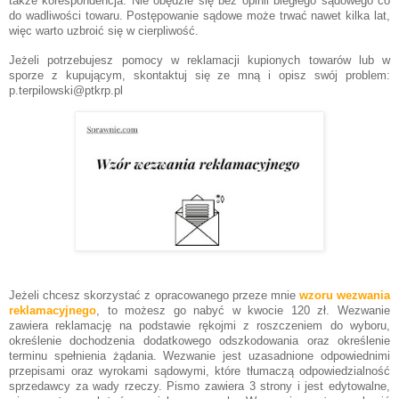
także korespondencja. Nie obędzie się bez opinii biegłego sądowego co
do wadliwości towaru. Postępowanie sądowe może trwać nawet kilka lat,
więc warto uzbroić się w cierpliwość.
Jeżeli potrzebujesz pomocy w reklamacji kupionych towarów lub w
sporze z kupującym, skontaktuj się ze mną i opisz swój problem:
p.terpilowski@ptkrp.pl
Jeżeli chcesz skorzystać z opracowanego przeze mnie
wzoru wezwania
reklamacyjnego
, to możesz go nabyć w kwocie 120 zł. Wezwanie
zawiera reklamację na podstawie rękojmi z roszczeniem do wyboru,
określenie dochodzenia dodatkowego odszkodowania oraz określenie
terminu spełnienia żądania. Wezwanie jest uzasadnione odpowiednimi
przepisami oraz wyrokami sądowymi, które tłumaczą odpowiedzialność
sprzedawcy za wady rzeczy. Pismo zawiera 3 strony i jest edytowalne,