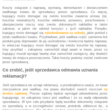
Koszty związane z naprawą, wymianą, demontażem i dostarczeniem
wadliwego towaru do sprzedawcy ponosi sprzedawca. Co więcej,
kupujący może domagać się zwrotu kosztów zawarcia umowy (np.
kosztów notarialnych), kosztów odebrania, przewozu, przechowania i
ubezpieczenia rzeczy oraz zwrotu dokonanych nakładów w takim
zakresie, w jakim nie odniósł korzyści z tych nakładów. Ponadto,
kupujący może domagać się
odszkodowania za szkody
, jakie poniósł z
tytułu wadliwości towaru. Przykładowo, jeśli wadliwa część zamienna linii
produkcyjnej doprowadzi do jej uszkodzenia i konieczna będzie naprawa,
to wówczas kupujący może domagać się zwrotu kosztów tej naprawy.
Inny przykład – zakupiony samochód uległ awarii w trasie, przez co
kupujący musiał wynająć lawetę oraz samochód zastępczy, aby dowieźć
towary do miejsca przeznaczenia. Takie koszty powinny zostać zwrócone
przez sprzedawcę.
Co zrobić, jeśli sprzedawca odmawia uznania
reklamacji?
Jeśli sprzedawca nie uznaje reklamacji, a przedsiębiorca uważa, że towar
rzeczywiście jest wadliwy, ma prawo dochodzić swoich roszczeń
na
drodze sądowej
. Proces sądowy będzie wymagał udowodnienia przez
kupującego, że zakupiona rzecz jest wadliwa i że za wadę odpowiada
sprzedawca. W tym celu przydatne będą wszelkie dokumenty związane
ze sprzedażą, a w szczególności umowa, protokoły odbiorcze itp., a