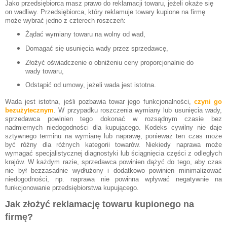
Jako przedsiębiorca masz prawo do reklamacji towaru, jeżeli okaże się
on wadliwy. Przedsiębiorca, który reklamuje towary kupione na firmę
może wybrać jedno z czterech roszczeń:
Żądać wymiany towaru na wolny od wad,
Domagać się usunięcia wady przez sprzedawcę,
Złożyć oświadczenie o obniżeniu ceny proporcjonalnie do
wady towaru,
Odstąpić od umowy, jeżeli wada jest istotna.
Wada jest istotna, jeśli pozbawia towar jego funkcjonalności,
czyni go
bezużytecznym
. W przypadku roszczenia wymiany lub usunięcia wady,
sprzedawca powinien tego dokonać w rozsądnym czasie bez
nadmiernych niedogodności dla kupującego. Kodeks cywilny nie daje
sztywnego terminu na wymianę lub naprawę, ponieważ ten czas może
być różny dla różnych kategorii towarów. Niekiedy naprawa może
wymagać specjalistycznej diagnostyki lub ściągnięcia części z odległych
krajów. W każdym razie, sprzedawca powinien dążyć do tego, aby czas
nie był bezzasadnie wydłużony i dodatkowo powinien minimalizować
niedogodności, np. naprawa nie powinna wpływać negatywnie na
funkcjonowanie przedsiębiorstwa kupującego.
Jak złożyć reklamację towaru kupionego na
firmę?