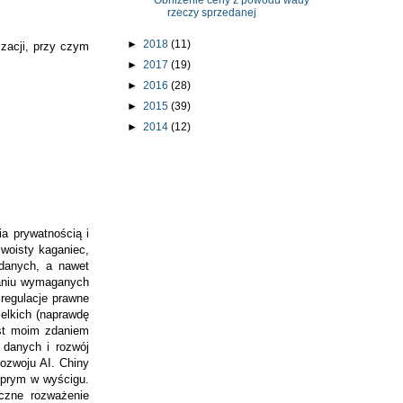
Obniżenie ceny z powodu wady
rzeczy sprzedanej
►
2018
(11)
zacji, przy czym
►
2017
(19)
►
2016
(28)
►
2015
(39)
►
2014
(12)
a prywatnością i
woisty kaganiec,
 danych, a nawet
waniu wymaganych
 regulacje prawne
ielkich (naprawdę
est moim zdaniem
 danych i rozwój
ozwoju AI. Chiny
 prym w wyścigu.
czne rozważenie