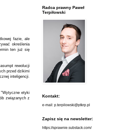
Radca prawny Paweł
Terpiłowski
kowej fazie, ale
żywać określenia
rmin ten już się
 asumpt rewolucji
ych przed dzikimi
nej inteligencji.
 "Wytyczne etyki
Kontakt:
osób związanych z
e-mail: p.terpilowski@ptkrp.pl
Zapisz się na newsletter:
https://sprawnie.substack.com/