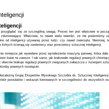
teligencji
eligencji
y przyglądać się ze szczególną uwagą. Proces ten jest właściwie w począt
dę zdumiewające. Właściwie, to nawet wielu twierdzi, że nie powinniśmy u
e od inteligencji używanej przez ludzi, czy nawet zwierzęta. Niemniej, te
których ścierają się zwolennicy oraz przeciwnicy sztucznej inteligencji.
nie mniejsze jak wywołane przez wynalezienie maszyny parowej, która dała
eni świat na zawsze. I tak samo, jak brakowało regulacji prawnych chroniąc
becnie brakuje regulacji prawnych związanych zwłaszcza z rozwojem sztucz
otrzeby prawnych rozwiązań.
ezależną Grupę Ekspertów Wysokiego Szczebla ds. Sztucznej Inteligencji
to zbiór postulatów i wskazań kierowanych w szczególności do wszystkich 