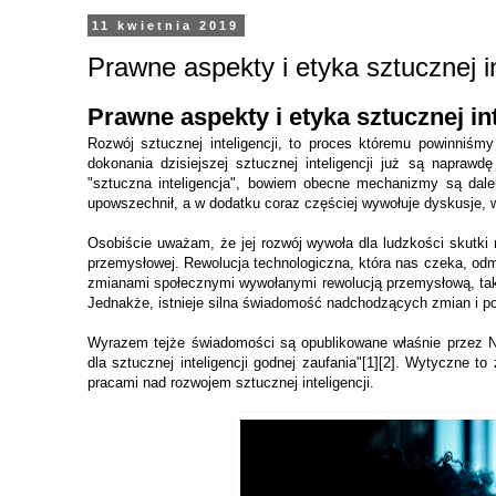
11 kwietnia 2019
Prawne aspekty i etyka sztucznej in
Prawne aspekty i etyka sztucznej int
Rozwój sztucznej inteligencji, to proces któremu powinniśm
dokonania dzisiejszej sztucznej inteligencji już są napraw
"sztuczna inteligencja", bowiem obecne mechanizmy są daleki
upowszechnił, a w dodatku coraz częściej wywołuje dyskusje, w 
Osobiście uważam, że jej rozwój wywoła dla ludzkości skutki 
przemysłowej. Rewolucja technologiczna, która nas czeka, odmi
zmianami społecznymi wywołanymi rewolucją przemysłową, tak o
Jednakże, istnieje silna świadomość nadchodzących zmian i p
Wyrazem tejże świadomości są opublikowane właśnie przez Ni
dla sztucznej inteligencji godnej zaufania"[1][2]. Wytyczne 
pracami nad rozwojem sztucznej inteligencji.