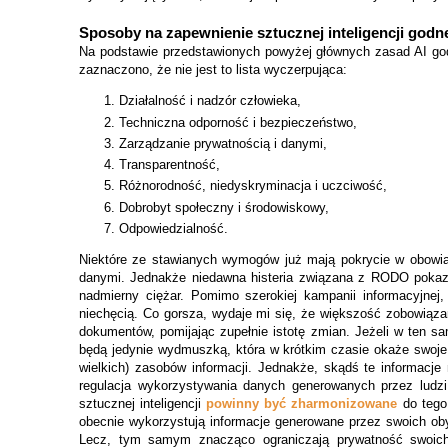
Sposoby na zapewnienie sztucznej inteligencji godne
Na podstawie przedstawionych powyżej głównych zasad AI god
zaznaczono, że nie jest to lista wyczerpująca:
Działalność i nadzór człowieka,
Techniczna odporność i bezpieczeństwo,
Zarządzanie prywatnością i danymi,
Transparentność,
Różnorodność, niedyskryminacja i uczciwość,
Dobrobyt społeczny i środowiskowy,
Odpowiedzialność.
Niektóre ze stawianych wymogów już mają pokrycie w obowią
danymi. Jednakże niedawna histeria związana z RODO pokazał
nadmierny ciężar. Pomimo szerokiej kampanii informacyjnej
niechęcią. Co gorsza, wydaje mi się, że większość zobowiąz
dokumentów, pomijając zupełnie istotę zmian. Jeżeli w ten sa
będą jedynie wydmuszką, która w krótkim czasie okaże swoje s
wielkich) zasobów informacji. Jednakże, skądś te informacje
regulacja wykorzystywania danych generowanych przez ludzi 
sztucznej inteligencji
powinny być zharmonizowane
do tego 
obecnie wykorzystują informacje generowane przez swoich oby
Lecz, tym samym znacząco ograniczają prywatność swoic