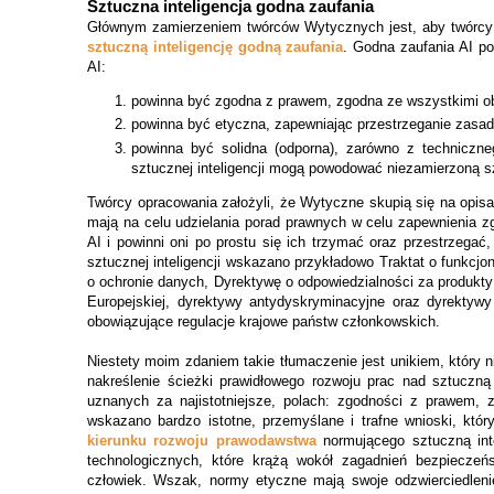
Sztuczna inteligencja godna zaufania
Głównym zamierzeniem twórców Wytycznych jest, aby twórcy AI (
sztuczną inteligencję godną zaufania
. Godna zaufania AI po
AI:
powinna być zgodna z prawem, zgodna ze wszystkimi ob
powinna być etyczna, zapewniając przestrzeganie zasad 
powinna być solidna (odporna), zarówno z techniczne
sztucznej inteligencji mogą powodować niezamierzoną s
Twórcy opracowania założyli, że Wytyczne skupią się na opisan
mają na celu udzielania porad prawnych w celu zapewnienia 
AI i powinni oni po prostu się ich trzymać oraz przestrzegać
sztucznej inteligencji wskazano przykładowo Traktat o funkcjo
o ochronie danych, Dyrektywę o odpowiedzialności za produkt
Europejskiej, dyrektywy antydyskryminacyjne oraz dyrekty
obowiązujące regulacje krajowe państw członkowskich.
Niestety moim zdaniem takie tłumaczenie jest unikiem, który 
nakreślenie ścieżki prawidłowego rozwoju prac nad sztuczną
uznanych za najistotniejsze, polach: zgodności z prawem, z
wskazano bardzo istotne, przemyślane i trafne wnioski, któ
kierunku rozwoju prawodawstwa
normującego sztuczną inte
technologicznych, które krążą wokół zagadnień bezpieczeństw
człowiek. Wszak, normy etyczne mają swoje odzwierciedlen