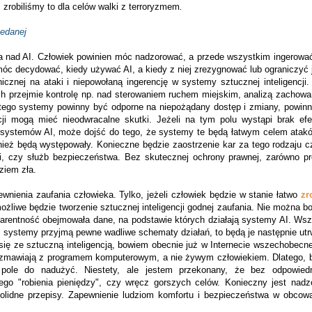
ż zrobiliśmy to dla celów walki z terroryzmem
.
edanej
 nad AI. Człowiek powinien móc nadzorować, a przede wszystkim ingerowa
móc decydować, kiedy używać AI, a kiedy z niej zrezygnować lub ograniczyć 
icznej na ataki i niepowołaną ingerencję w systemy sztucznej inteligencji.
ch przejmie kontrolę np. nad sterowaniem ruchem miejskim, analizą zachow
latego systemy powinny być odporne na niepożądany dostęp i zmiany, powin
i mogą mieć nieodwracalne skutki. Jeżeli na tym polu wystąpi brak efek
a systemów AI, może dojść do tego, że systemy te będą łatwym celem atakó
ież będą występowały. Konieczne będzie zaostrzenie kar za tego rodzaju cz
i, czy służb bezpieczeństwa. Bez skutecznej ochrony prawnej, zarówno pre
dziem zła.
ewnienia zaufania człowieka. Tylko, jeżeli człowiek będzie w stanie łatwo
zr
żliwe będzie tworzenie sztucznej inteligencji godnej zaufania. Nie można 
parentność obejmowała dane, na podstawie których działają systemy AI. Wsz
i systemy przyjmą pewne wadliwe schematy działań, to będą je następnie ut
 się ze sztuczną inteligencją, bowiem obecnie już w Internecie wszechobecn
 rozmawiają z programem komputerowym, a nie żywym człowiekiem. Dlatego, 
 pole do nadużyć. Niestety, ale jestem przekonany, że bez odpowiedni
o "robienia pieniędzy", czy wręcz gorszych celów. Konieczny jest nadz
lidne przepisy. Zapewnienie ludziom komfortu i bezpieczeństwa w obcow