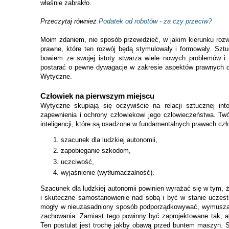
właśnie zabrakło.
Przeczytaj również
Podatek od robotów - za czy przeciw?
Moim zdaniem, nie sposób przewidzieć, w jakim kierunku rozwin
prawne, które ten rozwój będą stymulowały i formowały.
Sztu
bowiem ze swojej istoty stwarza wiele nowych problemów i 
postarać o pewne dywagacje w zakresie aspektów prawnych do
Wytyczne.
Człowiek na pierwszym miejscu
Wytyczne skupiają się oczywiście na relacji sztucznej int
zapewnienia i ochrony człowiekowi jego człowieczeństwa. Tw
inteligencji, które są osadzone w fundamentalnych prawach czł
szacunek dla ludzkiej autonomii,
zapobieganie szkodom,
uczciwość,
wyjaśnienie (wytłumaczalność).
Szacunek dla ludzkiej autonomii powinien wyrażać się w tym, ż
i skuteczne samostanowienie nad sobą i być w stanie uczes
mogły w nieuzasadniony sposób podporządkowywać, wymuszać, 
zachowania.
Zamiast tego powinny być zaprojektowane tak, a
Ten postulat jest trochę jakby obawą przed buntem maszyn. 