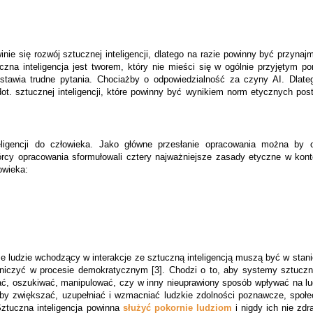
ie się rozwój sztucznej inteligencji, dlatego na razie powinny być przynaj
czna inteligencja jest tworem, który nie mieści się w ogólnie przyjętym 
stawia trudne pytania. Chociażby o odpowiedzialność za czyny AI. Dlate
t. sztucznej inteligencji, które powinny być wynikiem norm etycznych pos
eligencji do człowieka. Jako główne przesłanie opracowania można by o
órcy opracowania sformułowali cztery najważniejsze zasady etyczne w kont
owieka:
e ludzie wchodzący w interakcje ze sztuczną inteligencją
muszą być w stani
tniczyć w procesie demokratycznym [3]. Chodzi o to, aby
systemy sztucznej
oszukiwać, manipulować, czy w inny nieuprawiony sposób wpływać na ludz
by zwiększać, uzupełniać i wzmacniać ludzkie zdolności poznawcze, społec
Sztuczna inteligencja powinna
służyć pokornie ludziom
i nigdy ich nie zdr