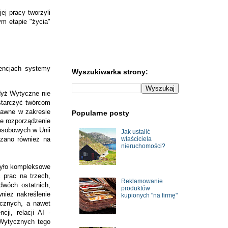
ej pracy tworzyli
ym etapie "życia"
tencjach systemy
Wyszukiwarka strony:
gdyż Wytyczne nie
starczyć twórcom
prawne w zakresie
Popularne posty
ne rozporządzenie
osobowych w Unii
Jak ustalić
azano również na
właściciela
nieruchomości?
 było kompleksowe
 prac na trzech,
Reklamowanie
dwóch ostatnich,
produktów
nież nakreślenie
kupionych "na firmę"
ycznych, a nawet
ji, relacji AI -
 Wytycznych tego