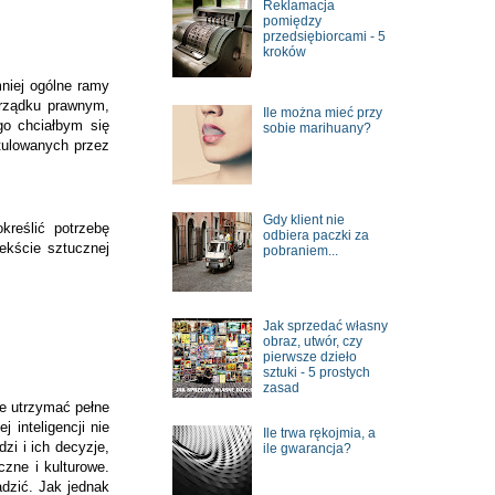
Reklamacja
pomiędzy
przedsiębiorcami - 5
kroków
mniej ogólne ramy
porządku prawnym,
Ile można mieć przy
go chciałbym się
sobie marihuany?
tulowanych przez
Gdy klient nie
kreślić potrzebę
odbiera paczki za
ekście sztucznej
pobraniem...
Jak sprzedać własny
obraz, utwór, czy
pierwsze dzieło
sztuki - 5 prostych
zasad
e utrzymać pełne
 inteligencji nie
Ile trwa rękojmia, a
i i ich decyzje,
ile gwarancja?
zne i kulturowe.
adzić. Jak jednak