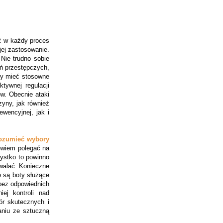
ć w każdy proces
jej zastosowanie.
 Nie trudno sobie
ań przestępczych,
ny mieć stosowne
tywnej regulacji
w. Obecnie ataki
yny, jak również
wencyjnej, jak i
ozumieć wybory
bowiem polegać na
ystko to powinno
rwalać. Konieczne
e są boty służące
bez odpowiednich
ej kontroli nad
ór skutecznych i
aniu ze sztuczną