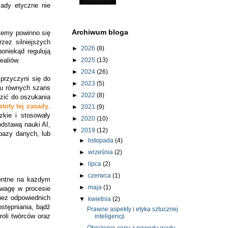
ady etyczne nie
Archiwum bloga
stemy powinno się
zez silniejszych
►
2026
(8)
oniekąd regulują
ealiów.
►
2025
(13)
►
2024
(26)
przyczyni się do
►
2023
(5)
iu równych szans
►
2022
(8)
dzić do oszukania
stoty tej zasady
.
►
2021
(9)
zkie i stosowały
►
2020
(10)
odstawą nauki AI,
▼
2019
(12)
bazy danych, lub
►
listopada
(4)
►
września
(2)
►
lipca
(2)
►
czerwca
(1)
rentne na każdym
►
maja
(1)
uwagę w procesie
bez odpowiednich
▼
kwietnia
(2)
stępniania, bądź
Prawne aspekty i etyka sztucznej
oli twórców oraz
inteligencji