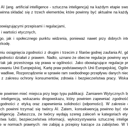
ang. artificial intelligence - sztuczna inteligencja) na każdym etapie swoj
winna składać się z trzech elementów, które powinny być aktualne na każd
owiązującymi przepisami i regulacjami,
i wartości etycznych,
go, jak i społecznego punktu widzenia, ponieważ nawet przy dobrych in
zkodę.
iu osiągnięcia zgodności z drugim i trzecim z filarów godnej zaufania AI, 
zgodności działań z prawem. Nadto, uznano że obecne regulacje powinny wy
, tak jak przestrzega się prawa w ogólności. Jako obowiązujące regulacje 
nowaniu Unii Europejskiej, Kartę praw podstawowych Unii Europejskiej, Ogól
y wadliwe,
Rozporządzenie w sprawie ram swobodnego przepływu danych nie
wy z zakresu ochrony konsumentów, zdrowia i bezpieczeństwa pracy. Wsk
nie powinien mieć miejsca przy tego typu publikacji. Zamiarem Wytycznych
 inteligencją, wskazaniu drogowskazu, który powinien zapewniać zgodność
godności z etyką oraz zapewnienia solidności (odporności). W zakresie 
rych powinni trzymać się twórcy AI. Zatem, konsekwencją powinno być rów
ligencję. Zwłaszcza, że twórcy wydają szereg zaleceń w kategoriach et
a ludzi, bezpieczeństwa informacji, wykorzystywania sztucznej inteligenc
ie w normach prawnych: nie zabijaj a przepisy karzące za zabójstwo. W