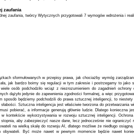
j zaufania
nej zaufania, twórcy Wytycznych przygotowali 7 wymogów wdrożenia i reali
zkach sformułowanych w przepisy prawa, jak chociażby wymóg zarządzani
a, jak bardzo boimy się regulacji w tym zakresie i postrzegamy to jako s
, wiele osób podchodziło wciąż z niezrozumieniem do zagadnień ochrony
anych dążyło jedynie do zapewnienia zgodności formalnej, a więc przygoto
m sposób będziemy podchodzili do prawa sztucznej inteligencji, to niestety
łabości. Sztuczna inteligencja jest właściwie tworzona do przetwarzania w
 musi pobierać, a informacje generują głównie ludzie. Dlatego konieczna j
w kontekście wykorzystywania w rozwoju sztucznej inteligencji. Ochrona
stopnia, aby zabezpieczyć nasze dane, lecz jednocześnie nie ograniczyć r
wateli na wielką skalę do rozwoju AI, dlatego możliwe że niedługo osiągną
h obywateli. Być może nawet w pewnym momencie będzie nawet konie