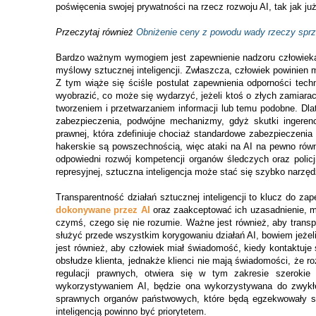
poświęcenia swojej prywatności na rzecz rozwoju AI, tak jak ju
Przeczytaj również
Obniżenie ceny z powodu wady rzeczy sprz
Bardzo ważnym wymogiem jest zapewnienie nadzoru człowieka
myślowy sztucznej inteligencji. Zwłaszcza, człowiek powinien 
Z tym wiąże się ściśle postulat zapewnienia odporności techn
wyobrazić, co może się wydarzyć, jeżeli ktoś o złych zamiara
tworzeniem i przetwarzaniem informacji lub temu podobne. D
zabezpieczenia, podwójne mechanizmy, gdyż skutki ingerencj
prawnej, która zdefiniuje chociaż standardowe zabezpieczeni
hakerskie są powszechnością, więc ataki na AI na pewno równ
odpowiedni rozwój kompetencji organów śledczych oraz policj
represyjnej, sztuczna inteligencja może stać się szybko narzę
Transparentność działań sztucznej inteligencji to klucz do zap
dokonywane przez AI
oraz zaakceptować ich uzasadnienie, mo
czymś, czego się nie rozumie. Ważne jest również, aby trans
służyć przede wszystkim korygowaniu działań AI, bowiem jeżel
jest również, aby człowiek miał świadomość, kiedy kontaktuje
obsłudze klienta, jednakże klienci nie mają świadomości, że
regulacji prawnych, otwiera się w tym zakresie szerokie
wykorzystywaniem AI, będzie ona wykorzystywana do zwykłeg
sprawnych organów państwowych, które będą egzekwowały so
inteligencją powinno być priorytetem.