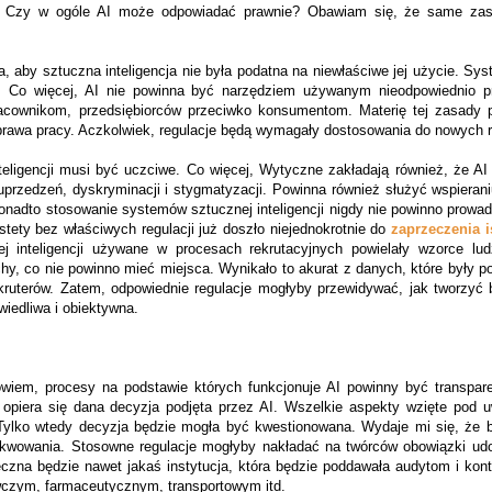
 Czy w ogóle AI może odpowiadać prawnie? Obawiam się, że same zas
 aby sztuczna inteligencja nie była podatna na niewłaściwe jej użycie. Sy
. Co więcej, AI nie powinna być narzędziem używanym nieodpowiednio pr
cownikom, przedsiębiorców przeciwko konsumentom. Materię tej zasady p
prawa pracy. Aczkolwiek, regulacje będą wymagały dostosowania do nowych r
ligencji musi być uczciwe. Co więcej, Wytyczne zakładają również, że AI 
uprzedzeń, dyskryminacji i stygmatyzacji. Powinna również służyć
wspieran
onadto stosowanie systemów sztucznej inteligencji nigdy nie powinno prowa
stety bez właściwych regulacji już doszło niejednokrotnie do
zaprzeczenia i
 inteligencji używane w procesach rekrutacyjnych powielały wzorce lud
hy, co nie powinno mieć miejsca. Wynikało to akurat z danych, które były p
ekruterów. Zatem, odpowiednie regulacje mogłyby przewidywać, jak tworzyć 
wiedliwa i obiektywna.
owiem, procesy na podstawie których funkcjonuje AI powinny być transpa
opiera się dana decyzja podjęta przez AI. Wszelkie aspekty wzięte pod 
Tylko wtedy decyzja będzie mogła być kwestionowana. Wydaje mi się, że 
kwowania. Stosowne regulacje mogłyby nakładać na twórców obowiązki udo
zna będzie nawet jakaś instytucja, która będzie poddawała audytom i kontr
ywczym, farmaceutycznym, transportowym itd.