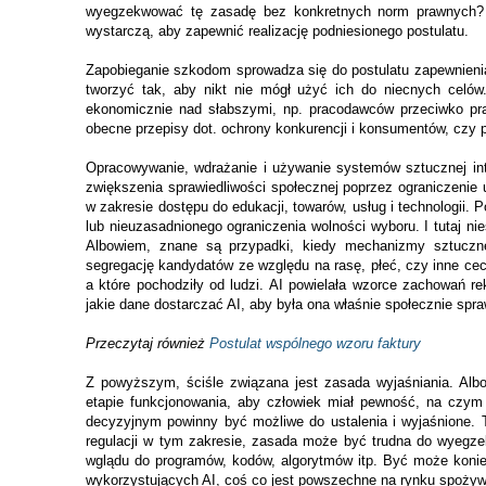
wyegzekwować tę zasadę bez konkretnych norm prawnych?
wystarczą, aby zapewnić realizację podniesionego postulatu.
Zapobieganie szkodom sprowadza się do postulatu zapewnienia,
tworzyć tak, aby nikt nie mógł użyć ich do niecnych celów
ekonomicznie nad słabszymi, np. pracodawców przeciwko pra
obecne przepisy dot. ochrony konkurencji i konsumentów, czy 
Opracowywanie, wdrażanie i używanie systemów sztucznej inte
zwiększenia sprawiedliwości społecznej poprzez ograniczenie 
w zakresie dostępu do edukacji, towarów, usług i technologii.
P
lub nieuzasadnionego ograniczenia wolności wyboru. I tutaj nie
Albowiem, znane są przypadki, kiedy mechanizmy sztucznej
segregację kandydatów ze względu na rasę, płeć, czy inne cec
a które pochodziły od ludzi. AI powielała wzorce zachowań r
jakie dane dostarczać AI, aby była ona właśnie społecznie spra
Przeczytaj również
Postulat wspólnego wzoru faktury
Z powyższym, ściśle związana jest zasada wyjaśniania. Alb
etapie funkcjonowania, aby człowiek miał pewność, na czym 
decyzyjnym powinny być możliwe do ustalenia i wyjaśnione. 
regulacji w tym zakresie, zasada może być trudna do wyegze
wglądu do programów, kodów, algorytmów itp. Być może koniec
wykorzystujących AI, coś co jest powszechne na rynku spoż