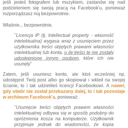
jeśli jesteś fotografem lub muzykiem, zastanów się nad
podzieleniem się swoją pracą na Facebook'u, ponieważ
rozporządzasz nią bezpowrotnie.
Właśnie... bezpowrotnie.
"
Licencja IP (tj. Intellectual property - własność
intelektualna) wygasa wraz z usunięciem przez
użytkownika treści objętych prawami własności
intelektualnej lub konta,
o ile treści te nie zostały
udostępnione innym osobom
, które ich nie
usunęły
"
Zatem, jeśli usuniesz konto, ale ktoś wcześniej np.
udostępnił Twój post albo go skopiował i wkleił na swojej
ścianie, to i tak udzieliłeś licencji Facebookowi. A
nawet,
gdy utwór nie został przekazany dalej, to i tak pozostaje
w archiwum Facebook'a
, ponieważ:
"
Usunięcie treści objętych prawem własności
intelektualnej odbywa się w sposób podobny do
opróżnienia kosza na komputerze. Użytkownik
przyjmuje jednak do wiadomości, że kopia