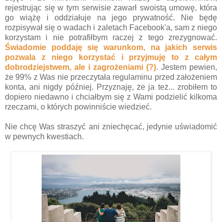
rejestrując się w tym serwisie zawarł swoistą umowę, która
go wiążę i oddziałuje na jego prywatność. Nie będę
rozpisywał się o wadach i zaletach Facebook'a, sam z niego
korzystam i nie potrafiłbym raczej z tego zrezygnować.
Świadomie poddaję się warunkom, na jakich serwis
pozwala z niego korzystać i przyjmuję to z całym
dobrodziejstwem, ale i zagrożeniami (?)
. Jestem pewien,
że 99% z Was nie przeczytała regulaminu przed założeniem
konta, ani nigdy później. Przyznaję, że ja też... zrobiłem to
dopiero niedawno i chciałbym się z Wami podzielić kilkoma
rzeczami, o których powinniście wiedzieć.
Nie chcę Was straszyć ani zniechęcać, jedynie uświadomić
w pewnych kwestiach.