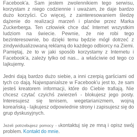
Facebook'a. Sam jestem zwolennikiem tego serwisu,
korzystam z niego codziennie i uważam, że daje bardzo
dużo korzyści. Co więcej, z zainteresowaniem śledzę
dążenie do realizacji marzeń i planów przez Marka
Zuckerberga. Ten człowiek chce dać Internet wszystkim
ludziom na świecie. Pewnie, że nie robi tego
bezinteresownie, bo dzięki temu będzie mógł dotrzeć z
zindywidualizowaną reklamą do każdego odbiorcy na Ziemi.
Pamiętaj, że to w jaki sposób korzystamy z Internetu i
Facebook'a, zależy tylko od nas... a właściwie od tego co
lajkujemy.
Jedni dają bardzo dużo siebie, a inni czerpią garściami od
tych co dają. Najwspanialsze w Facebook'u jest to, że sam
jesteś kreatorem informacji, które do Ciebie trafiają. Nie
chcesz czytać czyichś zwierzeń - blokujesz jego posty.
Interesujesz się tenisem, wegetarianizmem, wojną
koreańską - lajkujesz odpowiednie strony i zapisujesz się do
grup dyskusyjnych.
kontaktuj się ze
mną
i opisz swój
Jeżeli potrzebujesz pomocy -
s
problem.
Kontakt do
mnie
.